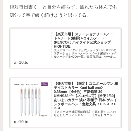
絶対毎日書く！と自分を縛らず、疲れたら休んでも
OKって事で緩く続けようと思ってる。
【楽天市場】ステーショナリー >ノー
ト >ノート(横罫) >コイルノート
(PENCO)：ハイタイド公式ショップ
HIGHTIDE
楽天市場:ハイタイド公式ショップ HIGHTIDEの
ステーショナリー >ノート >ノート(横罫) >コイ
ルノート(PENCO)一覧。楽天市場は、セール商
品や送料無料商品など取扱商品数が日本最大級
a.r10.to
のインターネット通販サイト
【楽天市場】【限定】ユニボールワン 和
テイストカラー《uni-ball one》
0.38mm［全6色］三菱鉛筆 30-
UMNS38.***【ネコポス可】[M便 1/30]
あいまいカラー 淡い 和菓子 日本 ゲルイ
ンクボールペン：倉敷文具ＲＵＫＡＲＵ
ＫＡ
【ネコポス便対応可能商品】心落ち着く ふんわ
りとしたニュアンスカラー。【限定】ユニボー
ルワン 和テイストカラー《uni-ball one》
a.r10.to
0.38mm［全6色］三菱鉛筆 30-UMNS38.***【ネ
コポス可】 あいまいカラー 淡い 和菓子...