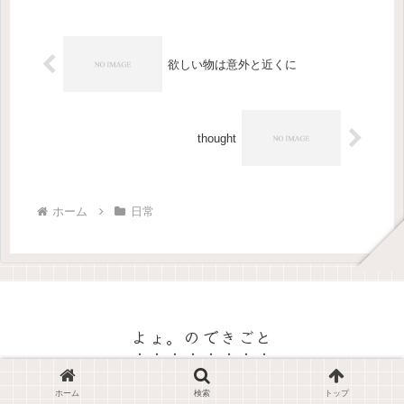
た。グミやSWIMMERグッズに...
欲しい物は意外と近くに
thought
ホーム
日常
よょ。のできごと
© 2026 よょ。のできごと.
ホーム
検索
トップ