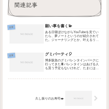
関連記事
願い事を書く💫
日常
ある日寝ぼけながらYouTubeを見てい
たら、夢ノートというのが紹介されて
た。ジャーナリングとか、叶えるリス
トとか心を整えるノート術って沢山あ
って、何度か挑戦したこともあったけ
どいまいち続かなかった記憶。始めた
グミパーティ🎈
からには毎日書かなきゃ、書いた...
日常
博多阪急のグミバレンタインパークに
行ってきた🍫バレンタインはあげる人
も貰う予定もないけれど、たまにはち
ょっと贅沢なおやつとして買うのも楽
しい。しかもSWIMMERとコラボする
と知って、めちゃくちゃ楽しみにして
た。グミやSWIMMERグッズに...
久し振りのお寿司🍣